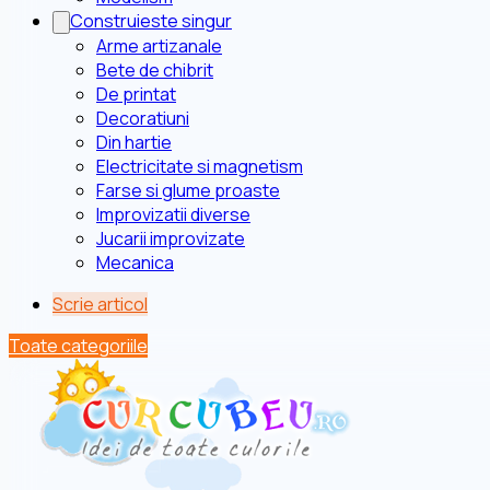
Construieste singur
Arme artizanale
Bete de chibrit
De printat
Decoratiuni
Din hartie
Electricitate si magnetism
Farse si glume proaste
Improvizatii diverse
Jucarii improvizate
Mecanica
Scrie articol
Toate categoriile