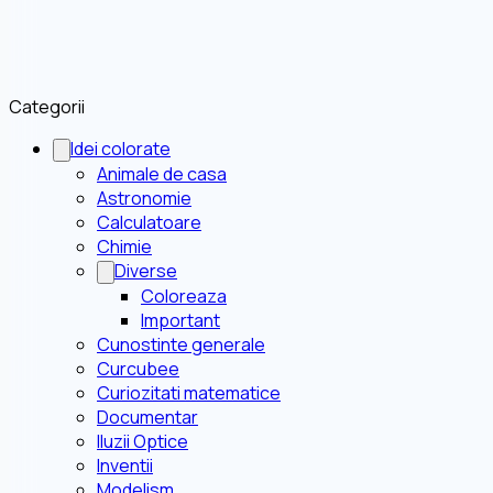
Categorii
Idei colorate
Animale de casa
Astronomie
Calculatoare
Chimie
Diverse
Coloreaza
Important
Cunostinte generale
Curcubee
Curiozitati matematice
Documentar
Iluzii Optice
Inventii
Modelism