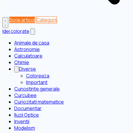
Scrie articol
Categorii
Idei colorate
Animale de casa
Astronomie
Calculatoare
Chimie
Diverse
Coloreaza
Important
Cunostinte generale
Curcubee
Curiozitati matematice
Documentar
Iluzii Optice
Inventii
Modelism