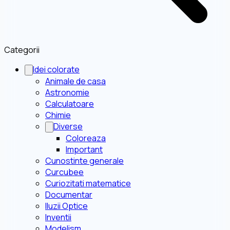
Categorii
Idei colorate
Animale de casa
Astronomie
Calculatoare
Chimie
Diverse
Coloreaza
Important
Cunostinte generale
Curcubee
Curiozitati matematice
Documentar
Iluzii Optice
Inventii
Modelism