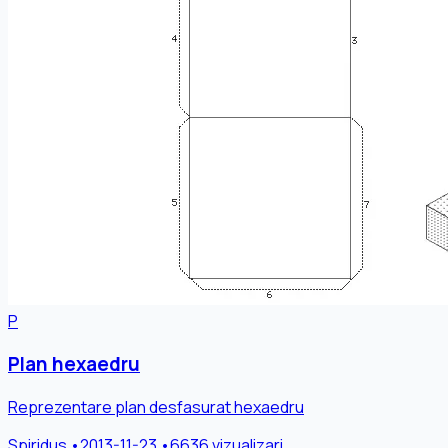
P
Plan hexaedru
Reprezentare plan desfasurat hexaedru
Spiridus
•
2013-11-23
•
6636 vizualizari