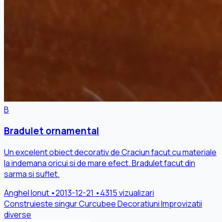
B
Bradulet ornamental
Un excelent obiect decorativ de Craciun facut cu materiale
la indemana oricui si de mare efect. Bradulet facut din
sarma si suflet.
Anghel Ionut
•
2013-12-21
•
4315 vizualizari
Construieste singur
Curcubee
Decoratiuni
Improvizatii
diverse