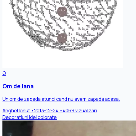
O
Om de lana
Un om de zapada atunci cand nu avem zapada acasa.
Anghel Ionut
•
2013-12-24
•
4069 vizualizari
Decoratiuni
Idei colorate