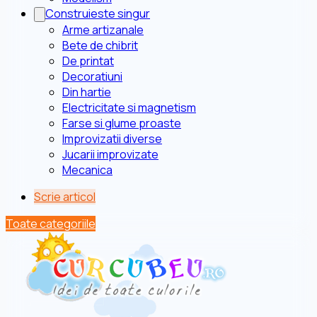
Construieste singur
Arme artizanale
Bete de chibrit
De printat
Decoratiuni
Din hartie
Electricitate si magnetism
Farse si glume proaste
Improvizatii diverse
Jucarii improvizate
Mecanica
Scrie articol
Toate categoriile