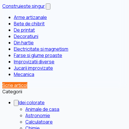
Construieste singur
Arme artizanale
Bete de chibrit
De printat
Decoratiuni
Din hartie
Electricitate si magnetism
Farse si glume proaste
Improvizatii diverse
Jucarii improvizate
Mecanica
Scrie articol
Categorii
Idei colorate
Animale de casa
Astronomie
Calculatoare
Chimie