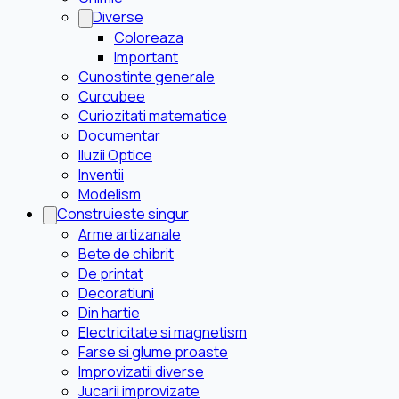
Diverse
Coloreaza
Important
Cunostinte generale
Curcubee
Curiozitati matematice
Documentar
Iluzii Optice
Inventii
Modelism
Construieste singur
Arme artizanale
Bete de chibrit
De printat
Decoratiuni
Din hartie
Electricitate si magnetism
Farse si glume proaste
Improvizatii diverse
Jucarii improvizate