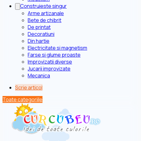
Construieste singur
Arme artizanale
Bete de chibrit
De printat
Decoratiuni
Din hartie
Electricitate si magnetism
Farse si glume proaste
Improvizatii diverse
Jucarii improvizate
Mecanica
Scrie articol
Toate categoriile