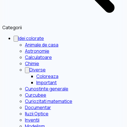
Categorii
Idei colorate
Animale de casa
Astronomie
Calculatoare
Chimie
Diverse
Coloreaza
Important
Cunostinte generale
Curcubee
Curiozitati matematice
Documentar
Iluzii Optice
Inventii
Modelism