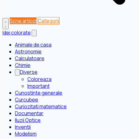
Scrie articol
Categorii
Idei colorate
Animale de casa
Astronomie
Calculatoare
Chimie
Diverse
Coloreaza
Important
Cunostinte generale
Curcubee
Curiozitati matematice
Documentar
Iluzii Optice
Inventii
Modelism