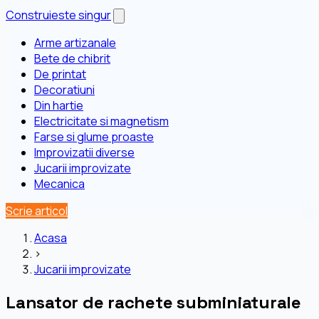
Construieste singur
Arme artizanale
Bete de chibrit
De printat
Decoratiuni
Din hartie
Electricitate si magnetism
Farse si glume proaste
Improvizatii diverse
Jucarii improvizate
Mecanica
Scrie articol
Acasa
›
Jucarii improvizate
Lansator de rachete subminiaturale