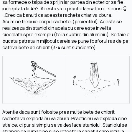
sa formeze o talpa de sprijin iar partea din exterior sa fie
indreptata la 45°. Acesta va fi practic lansatorul.. serios 🙂
..Cred ca banuiti ca aceasta racheta chiar va zbura.
Acum ne trebuie corpul rachetei (proiectilul). Acesta se
realizeaza din staniol din acela cu care este invelita
ciocolata spre exemplu (folia subtire din aluminiu). Se taie o
bucata patrata in mijlocul careia se pune fosforul ras de pe
cateva bete de chibrit (3-4 sunt suficiente).
Atentie daca sunt folosite prea multe bete de chibrit
racheta va exploda nu va zbura. Practic nu va exploda cine
stie ce, ci pur si simplu se va desface staniolul. Staniolul se
strange ca in imagine si se roteste la capatul care initial a