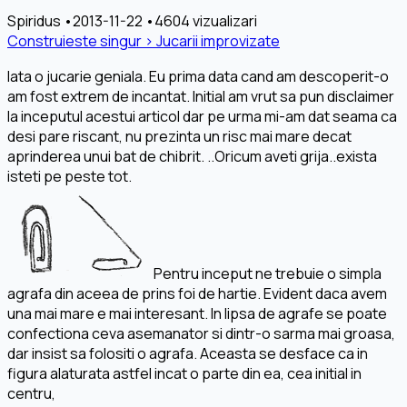
Spiridus
•
2013-11-22
•
4604 vizualizari
Construieste singur › Jucarii improvizate
Iata o jucarie geniala. Eu prima data cand am descoperit-o
am fost extrem de incantat. Initial am vrut sa pun disclaimer
la inceputul acestui articol dar pe urma mi-am dat seama ca
desi pare riscant, nu prezinta un risc mai mare decat
aprinderea unui bat de chibrit. ..Oricum aveti grija..exista
isteti pe peste tot.
Pentru inceput ne trebuie o simpla
agrafa din aceea de prins foi de hartie. Evident daca avem
una mai mare e mai interesant. In lipsa de agrafe se poate
confectiona ceva asemanator si dintr-o sarma mai groasa,
dar insist sa folositi o agrafa. Aceasta se desface ca in
figura alaturata astfel incat o parte din ea, cea initial in
centru,