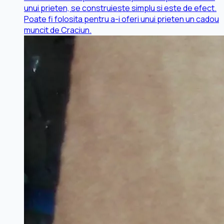
unui prieten, se construieste simplu si este de efect.
Poate fi folosita pentru a-i oferi unui prieten un cadou
muncit de Craciun.