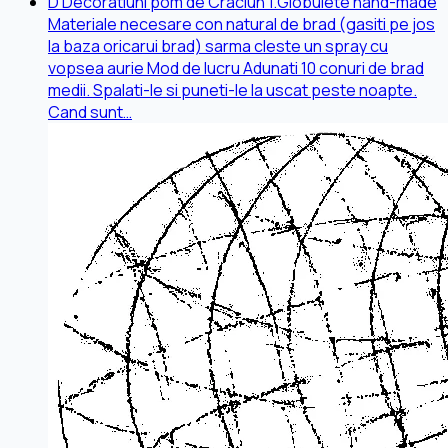
D
Decoratiuni pom de Craciun
1.Globulete hand-made
Materiale necesare con natural de brad (gasiti pe jos
la baza oricarui brad) sarma cleste un spray cu
vopsea aurie Mod de lucru Adunati 10 conuri de brad
medii. Spalati-le si puneti-le la uscat peste noapte.
Cand sunt…