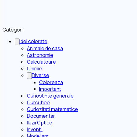
Categorii
Idei colorate
Animale de casa
Astronomie
Calculatoare
Chimie
Diverse
Coloreaza
Important
Cunostinte generale
Curcubee
Curiozitati matematice
Documentar
Iluzii Optice
Inventii
Modelism