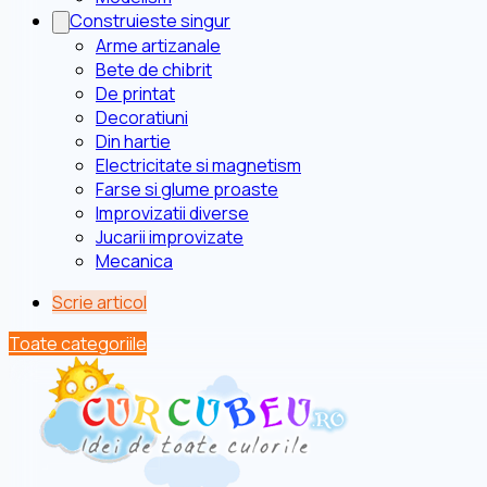
Construieste singur
Arme artizanale
Bete de chibrit
De printat
Decoratiuni
Din hartie
Electricitate si magnetism
Farse si glume proaste
Improvizatii diverse
Jucarii improvizate
Mecanica
Scrie articol
Toate categoriile