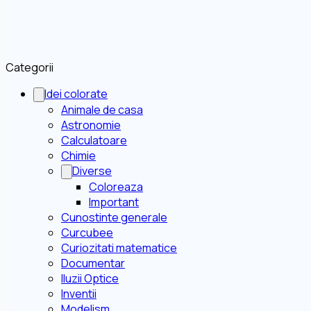
Categorii
Idei colorate
Animale de casa
Astronomie
Calculatoare
Chimie
Diverse
Coloreaza
Important
Cunostinte generale
Curcubee
Curiozitati matematice
Documentar
Iluzii Optice
Inventii
Modelism