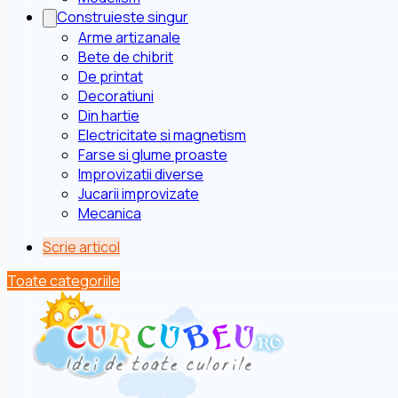
Construieste singur
Arme artizanale
Bete de chibrit
De printat
Decoratiuni
Din hartie
Electricitate si magnetism
Farse si glume proaste
Improvizatii diverse
Jucarii improvizate
Mecanica
Scrie articol
Toate categoriile