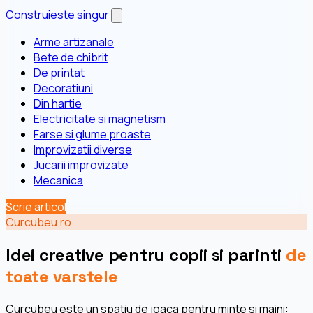
Construieste singur
Arme artizanale
Bete de chibrit
De printat
Decoratiuni
Din hartie
Electricitate si magnetism
Farse si glume proaste
Improvizatii diverse
Jucarii improvizate
Mecanica
Scrie articol
Curcubeu.ro
Idei creative pentru copii si parinti
de
toate varstele
Curcubeu este un spatiu de joaca pentru minte si maini: