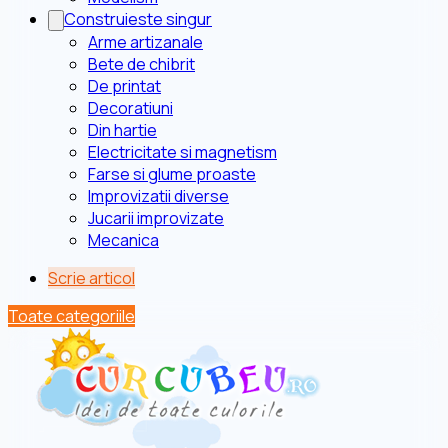
Construieste singur
Arme artizanale
Bete de chibrit
De printat
Decoratiuni
Din hartie
Electricitate si magnetism
Farse si glume proaste
Improvizatii diverse
Jucarii improvizate
Mecanica
Scrie articol
Toate categoriile