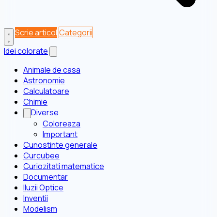
Scrie articol
Categorii
Idei colorate
Animale de casa
Astronomie
Calculatoare
Chimie
Diverse
Coloreaza
Important
Cunostinte generale
Curcubee
Curiozitati matematice
Documentar
Iluzii Optice
Inventii
Modelism