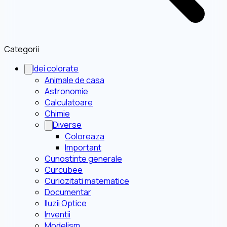
Categorii
Idei colorate
Animale de casa
Astronomie
Calculatoare
Chimie
Diverse
Coloreaza
Important
Cunostinte generale
Curcubee
Curiozitati matematice
Documentar
Iluzii Optice
Inventii
Modelism