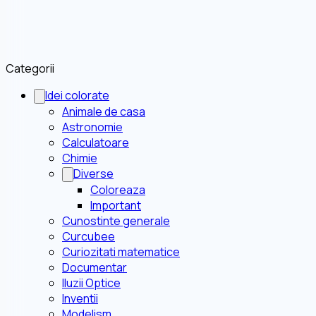
Categorii
Idei colorate
Animale de casa
Astronomie
Calculatoare
Chimie
Diverse
Coloreaza
Important
Cunostinte generale
Curcubee
Curiozitati matematice
Documentar
Iluzii Optice
Inventii
Modelism