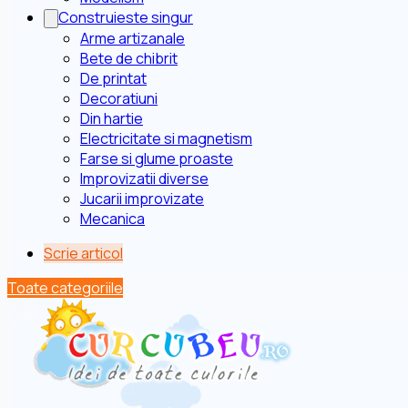
Construieste singur
Arme artizanale
Bete de chibrit
De printat
Decoratiuni
Din hartie
Electricitate si magnetism
Farse si glume proaste
Improvizatii diverse
Jucarii improvizate
Mecanica
Scrie articol
Toate categoriile